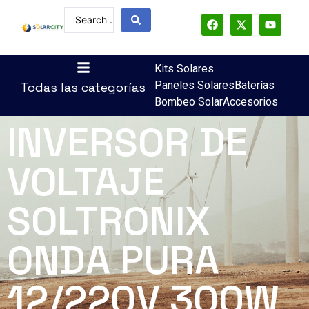
Kits Solares
Paneles Solares
Baterías
Todas las categorías
Bombeo Solar
Accesorios
INVERSOR DE
VOLTAJE
SOLTRONIX
ONDA PURA
12/220V 300W