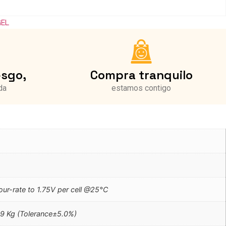
GEL
esgo,
Compra tranquilo
da
estamos contigo
r-rate to 1.75V per cell @25°C
.9 Kg (Tolerance±5.0%)